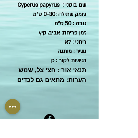
שם בוטני : Cyperus papyrus
עומק שתילה :0-30 ס"מ
גובה : 50 ס"מ
זמן פריחה: אביב, קיץ
ריחני : לא
נשיר : מותנה
רגישות לקור : כן
תנאי אור : חצי צל, שמש
הערות: מתאים גם לכדים
Who we are
Phone:
+972-4-7793001
What we do