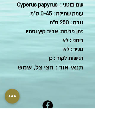
שם בוטני : Cyperus papyrus
עומק שתילה : 0-45 ס"מ
גובה : 250 ס"מ
זמן פריחה: אביב קיץ וסתיו
ריחני : לא
נשיר : לא
רגישות לקור : כן
תנאי אור : חצי צל, שמש
Who we are
Phone:
+972-4-7793001
What we do
Email:
office@ofra-aqua.com
Why us
Address: Zipori 1791000
What people